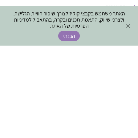
יחסי אחים
האתר משתמש בקבצי קוקיז לצורך שיפור חוויית הגלישה,
חוקים וגבולות
ולצרכי שיווק, התאמת תכנים ובקרה, בהתאם ל ל
מדיניות
הפרטיות
של האתר.
אווירה משפחתית
הבנתי
זוגיות בהורות
מעבר ממאבקי כוח לשיתוף פעולה
ונושאים נוספים, בהתאם לסוגיות שיעלו בקבוצה.
ניתן לארגן קבוצה באופן עצמאי ו/או להצטרף לקבוצה
באזור השרון.
ליצירת קשר