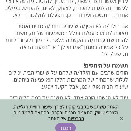
עדיין אפשר ורצוי לשאול, להתעניין, להזכיר. מה שלא רצוי
לעשות זה לנסות להכריח, לצעוק, לאיים, להעניש. במילים
אחרות – תמיכה ועידוד – כן. הפעלת לחץ/כוח – לא.
אם הילד/ה לא הכין/ה שיעורים וחזר/ה מבית הספר
מאוכזב/ת או כועס/ת בגלל המשמעות של זה, חשוב
להיות שם עבורו/ה בהקשבה מלאה. לתמוך ולעזור ולוותר
על כל אמירה בסגנון "אמרתי לך" או "בפעם הבאה
תקשיב/י לי".
תשמרו על היחסים!
הורים שרבים עם הילד/ה שלהם על שיעורי הבית יכולים
לגלות שהמחיר של המריבות הללו הוא פגיעה ביחסים.
שיעורי הבית אולי יוכנו, אבל הקשר ייפגע.
עוד לא פגשתי הורה אחד, לא משנה עד כמה הלימודים
היו חשובים בעיניו, שאמר לי שבית הספר חשוב יותר
האתר משתמש בקבצי קוקיז לצורך שיפור חוויית הגלישה,
מהמשפחה. ששיעורי הבית חשובים יותר מהיחסים
ולצרכי שיווק, התאמת תכנים ובקרה, בהתאם ל ל
מדיניות
הפרטיות
של האתר.
הקרובים עם הילד/ה.
הבנתי
זכרו את זה בפעם הבאה שעולה השאלה – מה עם שיעורי