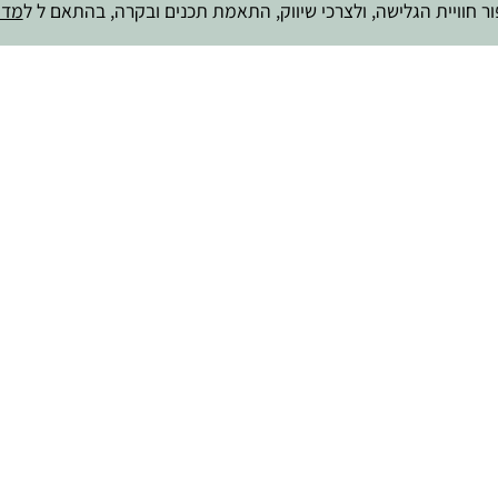
 חוויית הגלישה, ולצרכי שיווק, התאמת תכנים ובקרה, בהתאם ל ל
מדי
מה האתגר הכי גדול שלך בהורות?
23 בפברואר 2026
לקריאת המאמר>>
לשיתוף המאמר