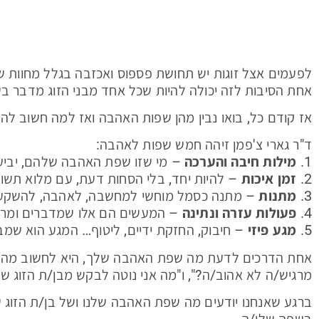
לפעמים אצל זוגות יש תחושת פספוס ואכזבה בגלל מחוות ש
אחת הסיבות לזה יכולה להיות שכל אחד מבני הזוג מדבר ב
אז קודם כל, בואו נבין מהן שפות האהבה ואז למה חשוב להב
ד"ר גארי צ'פמן זיהה חמש שפות לאהבה:
1.
מילות חיבה והערכה
– מי שזו שפת האהבה שלהם, יביעו 
2.
זמן איכות
– להיות יחד, בלי הסחות דעת, עם מלוא תשו
3.
מתנות
– מתנה כסמל מוחשי למחשבה, לאהבה, להשקע
4.
פעולות עזרה ונתינה
– המעשים הם אלו שמדברים ומראי
5.
מגע פיזי
– חיבוק, החזקת ידיים, ליטוף… המגע הוא שמ
אחת הדרכים לדעת מה שפת האהבה שלך, היא לחשוב מה התש
מרגיש/ה לא אהוב/ה?", ו"מה אני נוטה לבקש מבן/ת הזוג של
ברגע שאנחנו יודעים מה שפת האהבה שלנו ושל בן/ת הזוג של