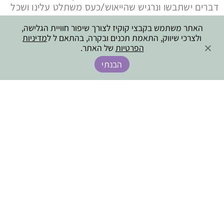
דברים ישתבשו ונרגיש שהייאוש/כעס משתלט עלינו ושכל
מה שהצלחנו לבנות, נהרס.
האתר משתמש בקבצי קוקיז לצורך שיפור חוויית הגלישה,
ולצרכי שיווק, התאמת תכנים ובקרה, בהתאם ל ל
מדיניות
זה הרגע שנצטרך להזכיר לעצמנו שלכל אחד ואחת
הפרטיות
של האתר.
מאיתנו יכולים להיות בקרים לא קלים. חשוב שבאותו בוקר
נדע להיפרד מהילד/ה שלנו בצורה נעימה, כדי שהמשך
הבנתי
היום יוכל להיות שקט ורגוע יותר (עבורו/ה ועבורנו).
אחה"צ או בערב, בזמן רגוע, נשתף ששמנו לב שהבוקר
היה יותר קשה להתארגן ושאנחנו סומכים על עצמנו
ועליו/ה שמחר יהיה טוב יותר. אפשר גם לחשוב ביחד מה
יכול לעזור להצליח יותר בהתארגנות למחרת בבוקר.
מאחלת לכולנו בקרים רגועים ונעימים.
מאמרים מומלצים נוספים