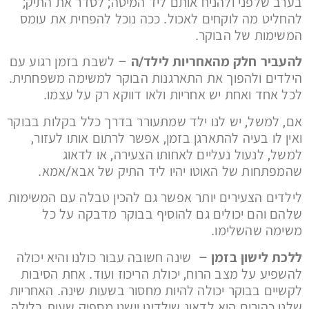
בערב שלפני ולהניח אותם ליד המיטה; לסדר את התיק;
להחליט מה לוקחים לאכול. ככה נוכל להפחית את עומס
המשימות של הבוקר.
להעביר חלק מהאחריות לילד/ה
– לשבת בזמן רגוע עם
הילדים ולהפוך את התארגנות הבוקר למשימה משפחתית.
לכל אחד ואחת יש אחריות ולאו דווקא רק על עצמו.
אם, למשל, יש לנו ילד שמתעורר בדרך כלל בקלות בבוקר
ואין לו בעיה להתארגן בזמן, אפשר לרתום אותו לעזור,
למשל, לנעול נעליים לאחותו הצעירה, או לדאוג
שהמפתחות של האוטו יהיו ליד התיק של אבא/אמא.
לילדים הצעירים יותר אפשר גם להכין טבלה עם המשימות
שלהם והם יכולים גם להוסיף בבוקר מדבקה על כל
משימה שהשלימו.
ללכת לישון בזמן
– שינה חשובה עבור כולנו והיא יכולה
להשפיע על מצב הרוח, יכולת הריכוז ועוד. אחת הסיבות
לקשיים בבוקר יכולה להיות מחסור בשעות שינה. האחריות
שלנו כהורים היא לדאוג שילדינו יישנו מספיק שעות בלילה,